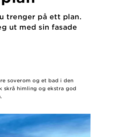
u trenger på ett plan.
seg ut med sin fasade
 tre soverom og et bad i den
k skrå himling og ekstra god
.