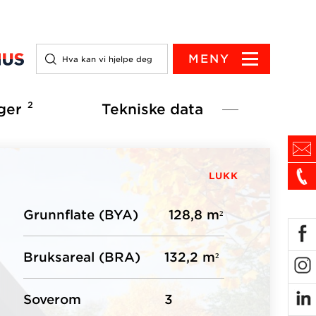
MENY
2
ger
Tekniske data
LUKK
Grunnflate (BYA)
128,8 m²
Bruksareal (BRA)
132,2 m²
Soverom
3