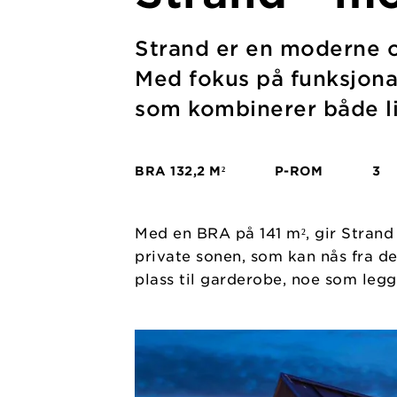
Strand er en moderne og
Med fokus på funksjonal
som kombinerer både l
BRA
132,2 M²
P-ROM
3
Med en BRA på 141 m², gir Strand 
private sonen, som kan nås fra d
plass til garderobe, noe som leg