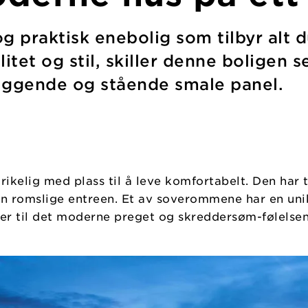
 praktisk enebolig som tilbyr alt d
itet og stil, skiller denne boligen 
iggende og stående smale panel.
rikelig med plass til å leve komfortabelt. Den har
en romslige entreen. Et av soverommene har en uni
ger til det moderne preget og skreddersøm-følelsen