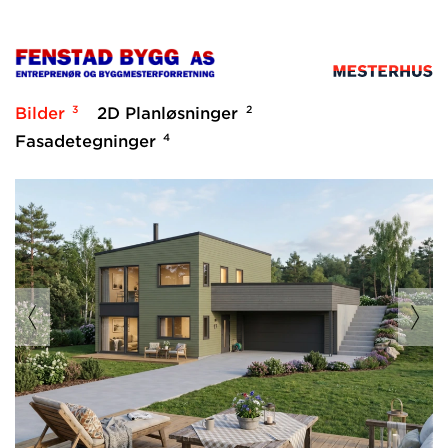
3
2
Bilder
2D Planløsninger
4
Fasadetegninger