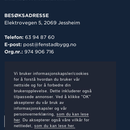
BESØKSADRESSE
Elektrovegen 5, 2069 Jessheim
Telefon:
63 94 87 60
E-post:
post@fenstadbygg.no
Org.nr.:
974 906 716
POST-/
FAKTURAADRESSE
Vi bruker informasjonskapsler/cookies
Elektrovegen 5, 2069 Jessheim
for å forstå hvordan du bruker vår
nettside og for å forbedre din
brukeropplevelse. Dette inkluderer også
tilpassede annonser. Ved å klikke "OK"
aksepterer du vår bruk av
informasjonskapsler og vår
SOSIALE MEDIER:
personvernerklæring,
som du kan lese
her
. Du aksepterer også våre vilkår for
netttedet,
som du kan lese her.