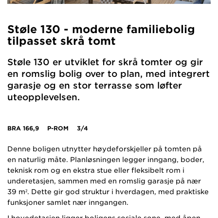
Støle 130 - moderne familiebolig
tilpasset skrå tomt
Støle 130 er utviklet for skrå tomter og gir
en romslig bolig over to plan, med integrert
garasje og en stor terrasse som løfter
uteopplevelsen.
BRA
166,9
P-ROM
3/4
Denne boligen utnytter høydeforskjeller på tomten på
en naturlig måte. Planløsningen legger inngang, boder,
teknisk rom og en ekstra stue eller fleksibelt rom i
underetasjen, sammen med en romslig garasje på nær
39 m². Dette gir god struktur i hverdagen, med praktiske
funksjoner samlet nær inngangen.
I hovedetasjen ligger boligens sosiale sone, med åpen