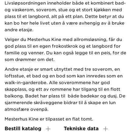
Livsløpsordningen inneholder både et kombinert bad-
og vaskerom, soverom, stue og et stort kjøkken med
plass til et langbord, alt på ett plan. Dette betyr at du
kan bo her hele livet uten å være avhengig av å bruke
andre etasje.
Velger du Mesterhus Kine med allromsløsning, får du
god plass til en egen frokostkrok og et langbord for
familie og venner. Du kan også legge til en peis, for de
som drømmer om det.
Andre etasje er smart utnyttet med tre soverom, en
loftsstue, et bad og en bod som kan innredes som en
walk-in-garderobe. Alle soverommene har god
skapplass, og ett av rommene har tilgang til en flott
balkong. Badet har plass til både badekar og dusj. De
sjarmerende skråveggene bidrar til å skape en lun
atmosfære ovenpå.
Mesterhus Kine er tilpasset en flat tomt.
Bestill katalog
Tekniske data